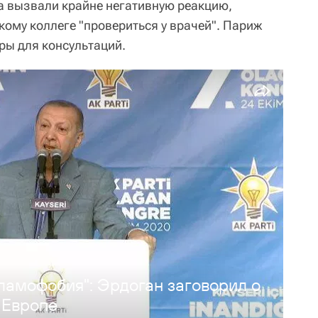
а вызвали крайне негативную реакцию,
ому коллеге "провериться у врачей". Париж
ры для консультаций.
ламофобия": Эрдоган заговорил о
 Европе