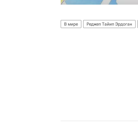
В мире
Реджеп Тайип Эрдоган