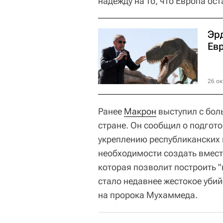
надежду на то, что Европа ос
Эрд
Ев
26 ок
Ранее
Макрон
выступил с бол
стране. Он сообщил о подгот
укреплению республиканских 
необходимости создать вмес
которая позволит построить 
стало недавнее жестокое уби
на пророка Мухаммеда.