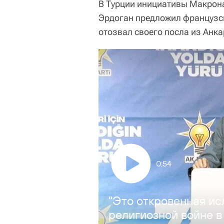
В Турции инициативы Макрон
Эрдоган предложил французск
отозвал своего посла из Анка
0:54
"Это откровенная ис
религиозной войне в