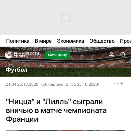
Политика
В мире
Экономика
Общество
Про
Матч-центр
Футбол
21:04 25.10.2020
(обновлено: 21:05 25.10.2020)
"Ницца" и "Лилль" сыграли
вничью в матче чемпионата
Франции