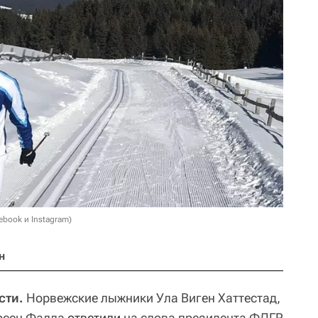
ebook и Instagram)
н
сти.
Норвежские лыжники Ула Виген Хаттестад,
ерсен Фалла
ответили
на слова президента ФЛГР