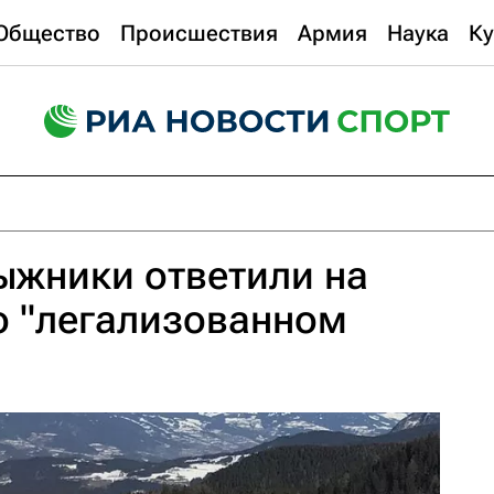
Общество
Происшествия
Армия
Наука
Ку
ыжники ответили на
о "легализованном