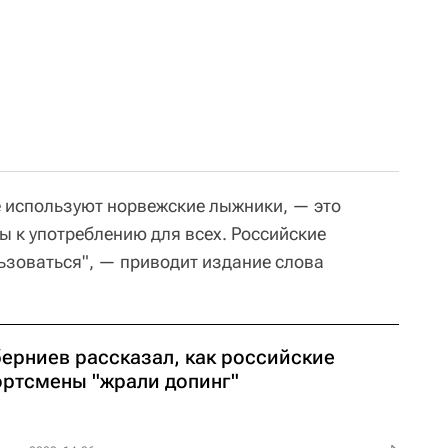
е используют норвежские лыжники, — это
ы к употреблению для всех. Российские
ьзоваться", — приводит издание слова
берниев рассказал, как российские
ортсмены "жрали допинг"