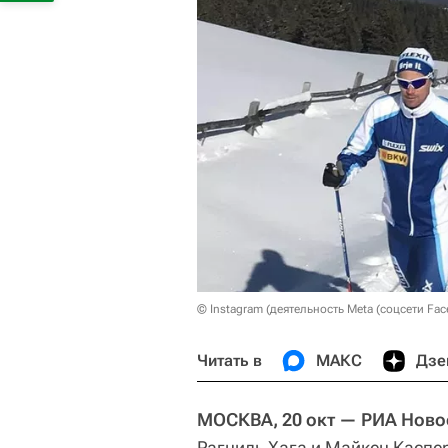
© Instagram (деятельность Meta (соцсети Fac
Читать в
МАКС
Дзе
МОСКВА, 20 окт — РИА Ново
Рагниль Хага и Майкен Касп