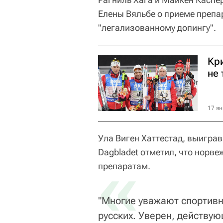
Елены Вяльбе о приеме препа
"легализованному допингу".
Кри
не 
17 ян
Ула Виген Хаттестад, выигра
Dagbladet отметил, что норв
«
препаратам.
"Многие уважают спортив
русских. Уверен, действую