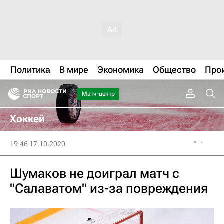
Политика
В мире
Экономика
Общество
Про
Матч-центр
Хоккей
19:46 17.10.2020
Шумаков не доиграл матч с
"Салаватом" из-за повреждения