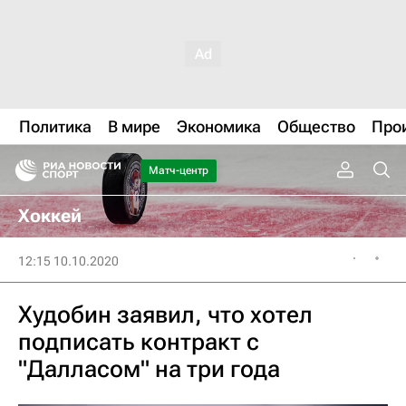
Политика
В мире
Экономика
Общество
Про
Матч-центр
Хоккей
12:15 10.10.2020
Худобин заявил, что хотел
подписать контракт с
"Далласом" на три года