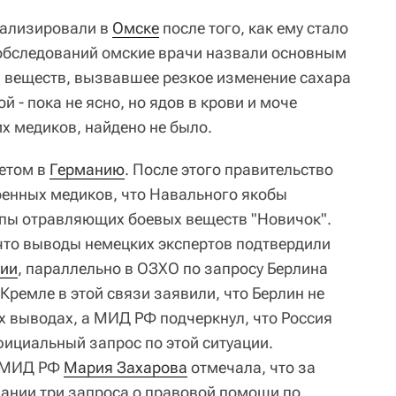
тализировали в
Омске
после того, как ему стало
 обследований омские врачи назвали основным
 веществ, вызвавшее резкое изменение сахара
ой - пока не ясно, но ядов в крови и моче
х медиков, найдено не было.
летом в
Германию
. После этого правительство
оенных медиков, что Навального якобы
ппы отравляющих боевых веществ "Новичок".
что выводы немецких экспертов подтвердили
ии
, параллельно в ОЗХО по запросу Берлина
 Кремле в этой связи заявили, что Берлин не
х выводах, а МИД РФ подчеркнул, что Россия
фициальный запрос по этой ситуации.
ь МИД РФ
Мария Захарова
отмечала, что за
ании три запроса о правовой помощи по