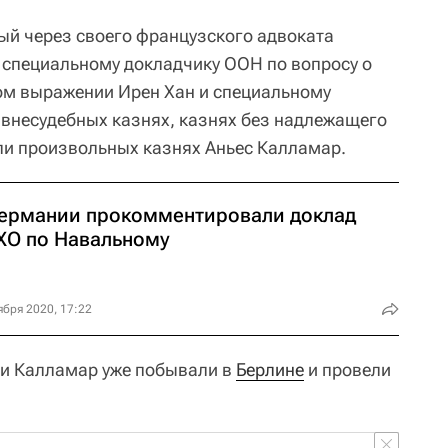
й через своего французского адвоката
 специальному докладчику ООН по вопросу о
ом выражении Ирен Хан и специальному
 внесудебных казнях, казнях без надлежащего
ли произвольных казнях Аньес Калламар.
Германии прокомментировали доклад
ХО по Навальному
ября 2020, 17:22
 и Калламар уже побывали в
Берлине
и провели