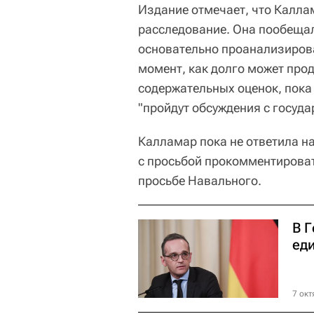
Издание отмечает, что Калла
расследование. Она пообещал
основательно проанализирова
момент, как долго может прод
содержательных оценок, пока 
"пройдут обсуждения с госуда
Калламар пока не ответила н
с просьбой прокомментирова
просьбе Навального.
В 
ед
7 окт