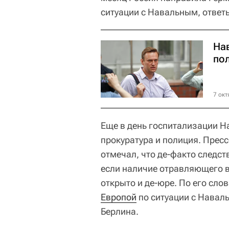
ситуации с Навальным, ответы
На
по
7 окт
Еще в день госпитализации Н
прокуратура и полиция. Прес
отмечал, что де-факто следст
если наличие отравляющего в
открыто и де-юре. По его сло
Европой
по ситуации с Навал
Берлина.