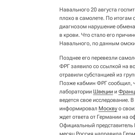
Навального 20 августа госпи
плохо в самолете. По итогам
диагнозом нарушение обмена
в крови. Что стало его причин
Навального, по данным омски
Позднее его перевезли само
ФРГ заявило со ссылкой на в
отравили субстанцией из гру
Позже кабмин ФРГ сообщил, 
лаборатории
Швеции
и
Франц
ведется свое исследование. В
информировал
Москву
о свои
ждет ответа от Германии на о
Официальный представител
месяц Россия направила Герм