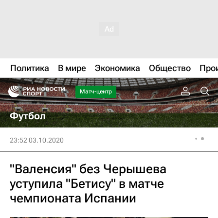
Политика
В мире
Экономика
Общество
Про
Матч-центр
Футбол
23:52 03.10.2020
"Валенсия" без Черышева
уступила "Бетису" в матче
чемпионата Испании