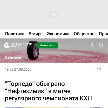
Политика
В мире
Экономика
Общество
Про
Матч-центр
Хоккей
19:33 27.09.2020
"Торпедо" обыграло
"Нефтехимик" в матче
регулярного чемпионата КХЛ