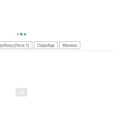
утболу (Лига 1)
Страсбур
Монако