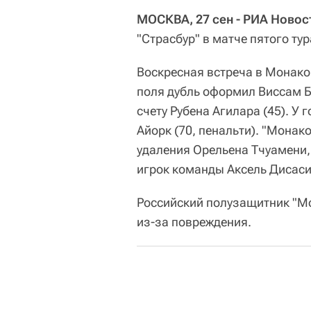
МОСКВА, 27 сен - РИА Новос
"Страсбур" в матче пятого ту
Воскресная встреча в Монако 
поля дубль оформил Виссам Бе
счету Рубена Агилара (45). У
Айорк (70, пенальти). "Монак
удаления Орельена Тчуамени,
игрок команды Аксель Дисаси 
Российский полузащитник "Мо
из-за повреждения.