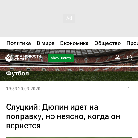
Политика
В мире
Экономика
Общество
Про
Матч-центр
Футбол
19:59 20.09.2020
Слуцкий: Дюпин идет на
поправку, но неясно, когда он
вернется