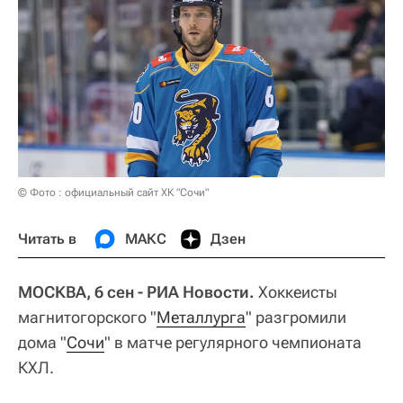
© Фото : официальный сайт ХК "Сочи"
Читать в
МАКС
Дзен
МОСКВА, 6 сен - РИА Новости.
Хоккеисты
магнитогорского "
Металлурга
" разгромили
дома "
Сочи
" в матче регулярного чемпионата
КХЛ.