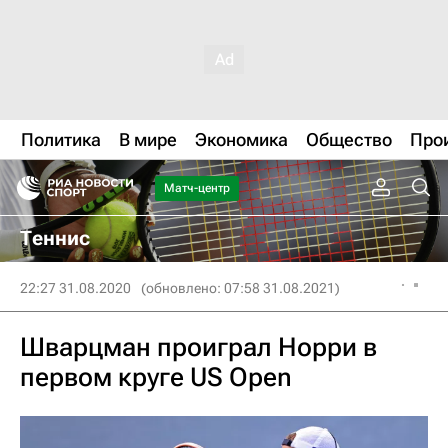
Политика
В мире
Экономика
Общество
Про
Матч-центр
Теннис
22:27 31.08.2020
(обновлено: 07:58 31.08.2021)
Шварцман проиграл Норри в
первом круге US Open