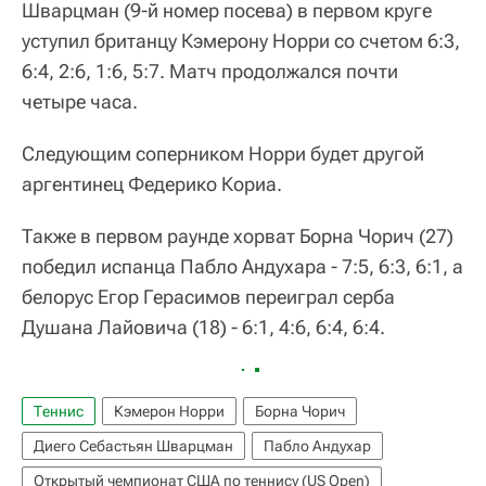
Шварцман (9-й номер посева) в первом круге
уступил британцу Кэмерону Норри со счетом 6:3,
6:4, 2:6, 1:6, 5:7. Матч продолжался почти
четыре часа.
Следующим соперником Норри будет другой
аргентинец Федерико Кориа.
Также в первом раунде хорват Борна Чорич (27)
победил испанца Пабло Андухара - 7:5, 6:3, 6:1, а
белорус Егор Герасимов переиграл серба
Душана Лайовича (18) - 6:1, 4:6, 6:4, 6:4.
Теннис
Кэмерон Норри
Борна Чорич
Диего Себастьян Шварцман
Пабло Андухар
Открытый чемпионат США по теннису (US Open)