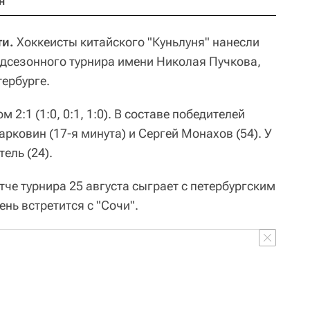
н
ти.
Хоккеисты китайского "Куньлуня" нанесли
едсезонного турнира имени Николая Пучкова,
тербурге.
 2:1 (1:0, 0:1, 1:0). В составе победителей
ковин (17-я минута) и Сергей Монахов (54). У
ель (24).
тче турнира 25 августа сыграет с петербургским
нь встретится с "Сочи".