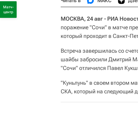
Читать в
МАКС
Дзе
Матч-
центр
МОСКВА, 24 авг - РИА Новос
поражение "Сочи" в матче пр
который проходит в Санкт-Пе
Встреча завершилась со счетом
шайбы забросили Дмитрий Мар
"Сочи" отличился Павел Кукшт
"Куньлунь" в своем втором ма
СКА, который на следующий де