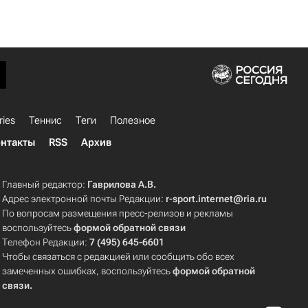
ries
Теннис
Теги
Полезное
нтакты
RSS
Архив
Главный редактор:
Гаврилова А.В.
Адрес электронной почты Редакции:
r-sport.internet@ria.ru
По вопросам размещения пресс-релизов и рекламы
воспользуйтесь
формой обратной связи
Телефон Редакции:
7 (495) 645-6601
Чтобы связаться с редакцией или сообщить обо всех
замеченных ошибках, воспользуйтесь
формой обратной
связи
.