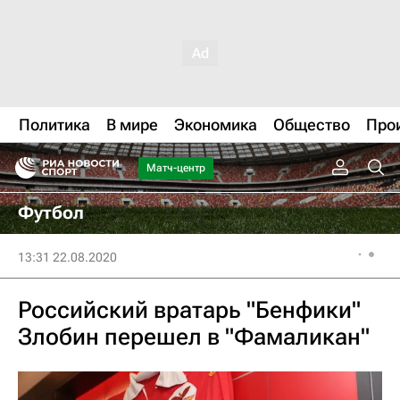
Политика
В мире
Экономика
Общество
Про
Матч-центр
Футбол
13:31 22.08.2020
Российский вратарь "Бенфики"
Злобин перешел в "Фамаликан"