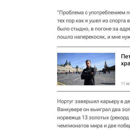
"Проблема с употреблением п
тех пор как я ушел из спорта в
было стыдно, в погоне за ад
пошло наперекосяк, и мне нуж
Пе
хр
17 ав
Нортуг завершил карьеру в де
Ванкувере он выиграл два зол
норвежца 13 золотых (рекорд
чемпионатов мира и две побед