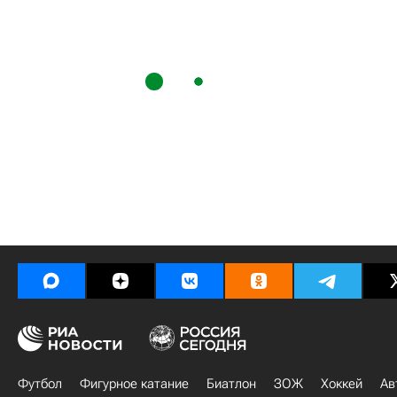
Футбол
Фигурное катание
Биатлон
ЗОЖ
Хоккей
Ав