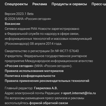
Спецпроекты
Реклама
Продукты и сервисы
Пресс-ц
Версия 2023.1 Beta
© 2026 МИА «Россия сегодня»
Вакансии
Сетевое издание РИА Новости зарегистрировано
в Федеральной службе по надзору в сфере связи,
информационных технологий и массовых коммуникаций
(Роскомнадзор) 08 апреля 2014 года.
Свидетельство о регистрации Эл № ФС77-57640
Учредитель: Федеральное государственное унитарное
предприятие Международное информационное агентство
«Россия сегодня»
(МИА «Россия сегодня»).
Правила использования материалов
Политика конфиденциальности
Правила применения рекомендательных технологий
Главный редактор:
Гаврилова А.В.
Адрес электронной почты Редакции:
r-sport.internet@ria.ru
По вопросам размещения пресс-релизов и рекламы
воспользуйтесь
формой обратной связи