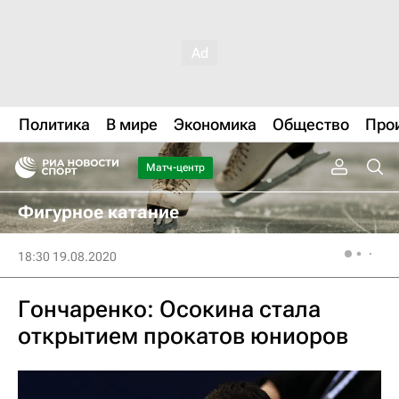
Политика
В мире
Экономика
Общество
Про
Матч-центр
Фигурное катание
18:30 19.08.2020
Гончаренко: Осокина стала
открытием прокатов юниоров