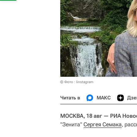
© Фото : Iinstagram
Читать в
МАКС
Дзе
МОСКВА, 18 авг — РИА Ново
"Зенита"
Сергея Семака
, рас