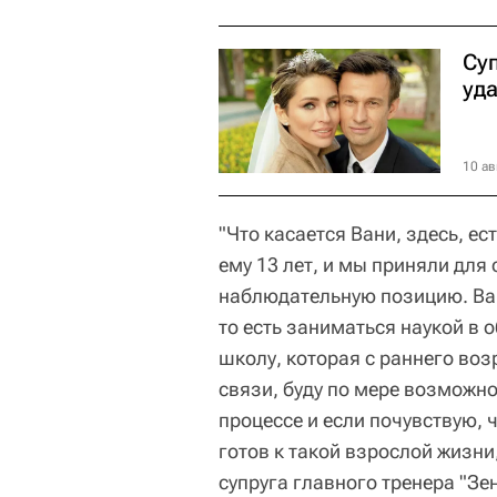
Суп
уда
10 ав
"Что касается Вани, здесь, ес
ему 13 лет, и мы приняли для
наблюдательную позицию. Ван
то есть заниматься наукой в 
школу, которая с раннего воз
связи, буду по мере возможн
процессе и если почувствую, ч
готов к такой взрослой жизн
супруга главного тренера "Зен