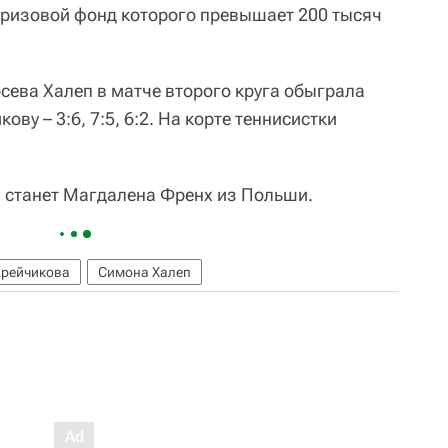
 призовой фонд которого превышает 200 тысяч
ева Халеп в матче второго круга обыграла
ову – 3:6, 7:5, 6:2. На корте теннисистки
 станет Магдалена Френх из Польши.
Крейчикова
Симона Халеп