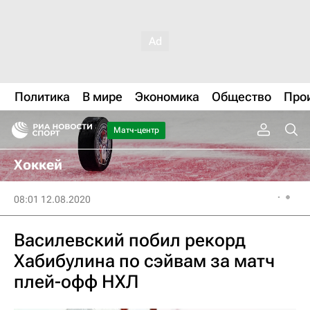
Политика
В мире
Экономика
Общество
Про
Матч-центр
Хоккей
08:01 12.08.2020
Василевский побил рекорд
Хабибулина по сэйвам за матч
плей-офф НХЛ