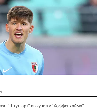
н
ти.
"Штутгарт" выкупил у "Хоффенхайма"