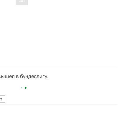
вышел в бундеслигу.
т