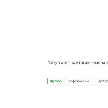
"Штутгарт" по итогам сезона 
Футбол
Хоффенхайм
Штутгар