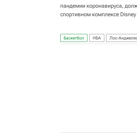
пандемии коронавируса, долж
спортивном комплексе Disney 
Баскетбол
НБА
Лос-Анджеле