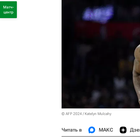
Матч-
центр
© AFP 2024 / Katelyn Mulcahy
Читать в
МАКС
Дзе