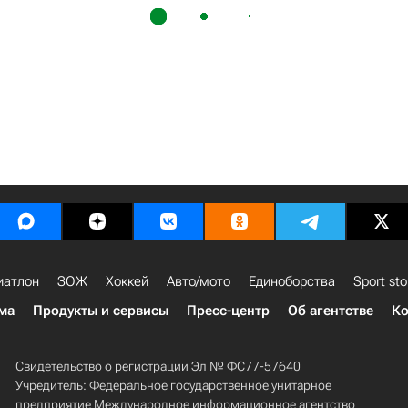
иатлон
ЗОЖ
Хоккей
Авто/мото
Единоборства
Sport sto
ма
Продукты и сервисы
Пресс-центр
Об агентстве
Ко
Свидетельство о регистрации Эл № ФС77-57640
Учредитель: Федеральное государственное унитарное
предприятие Международное информационное агентство