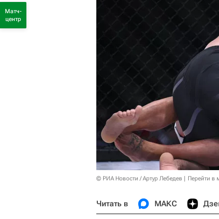
Матч-
центр
© РИА Новости / Артур Лебедев
Перейти в 
Читать в
МАКС
Дзе