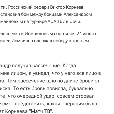
ти.
Российский рефери Виктор Корнеев
остановил бой между бойцами Александром
маиловым на турнире АСА 107 в Сочи.
ельяненко и Исмаиловым состоялся 24 июля в
гомед Исмаилов одержал победу в третьем
.
андр получил рассечение. Когда
мне лицом, я увидел, что у него все лицо в
аз. Там рассечение шло по длине брови от
ска. То есть бровь повисла, буквально
ьте, что очередной удар, совсем оторвал
не смог представить, какая операция была
ует Корнеева
"Матч ТВ"
.