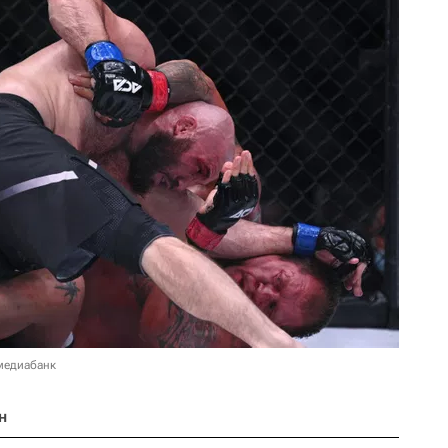
медиабанк
н