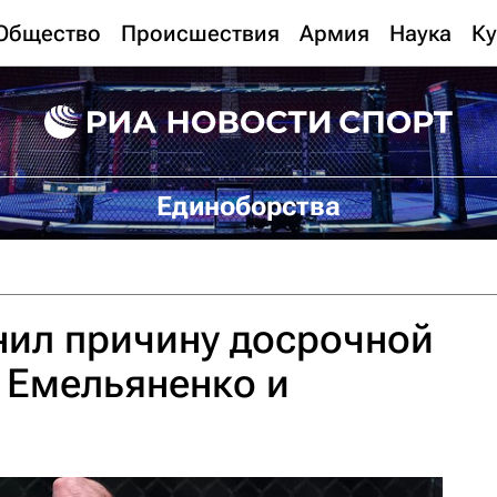
Общество
Происшествия
Армия
Наука
Ку
Единоборства
нил причину досрочной
 Емельяненко и