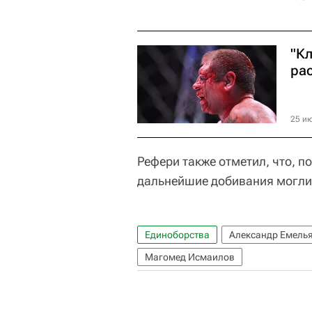
"Кл
ра
25 ию
Рефери также отметил, что, по
дальнейшие добивания могли 
Единоборства
Александр Емель
Магомед Исмаилов