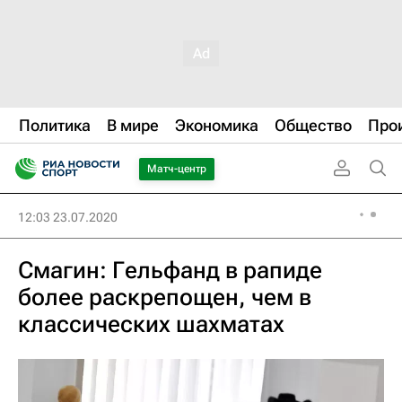
Политика
В мире
Экономика
Общество
Про
Матч-центр
12:03 23.07.2020
Смагин: Гельфанд в рапиде
более раскрепощен, чем в
классических шахматах