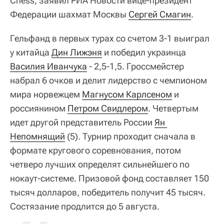
Chess, заявил РИА Новости вице-президент
Федерации шахмат Москвы
Сергей Смагин
.
Гельфанд в первых турах со счетом 3-1 выиграл
у китайца
Дин Лижэня
и победил украинца
Василия Иванчука
- 2,5-1,5. Гроссмейстер
набрал 6 очков и делит лидерство с чемпионом
мира норвежцем
Магнусом Карлсеном
и
россиянином
Петром Свидлером
. Четвертым
идет другой представитель России
Ян 
Непомнящий
(5). Турнир проходит сначала в
формате кругового соревнования, потом
четверо лучших определят сильнейшего по
нокаут-системе. Призовой фонд составляет 150
тысяч долларов, победитель получит 45 тысяч.
Состязание продлится до 5 августа.