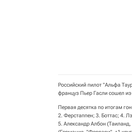
Российский пилот "Альфа Тау
француз Пьер Гасли сошел из
Первая десятка по итогам го
2. Ферстаппен; 3. Боттас; 4. Л
5. Александр Албон (Таиланд, 
(Германия, "Феррари", +1 круг