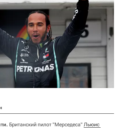
н
ти.
Британский пилот "Мерседеса"
Льюис 