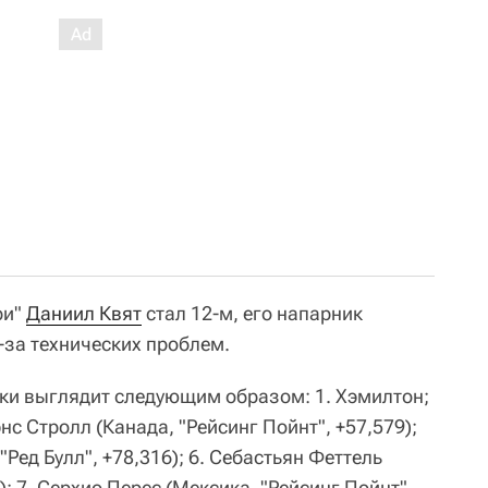
ри"
Даниил Квят
стал 12-м, его напарник
-за технических проблем.
нки выглядит следующим образом: 1. Хэмилтон;
энс Стролл (Канада, "Рейсинг Пойнт", +57,579);
"Ред Булл", +78,316); 6. Себастьян Феттель
); 7. Серхио Перес (Мексика, "Рейсинг Пойнт",