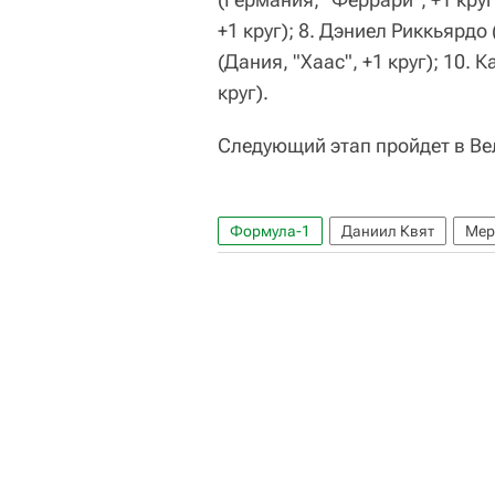
+1 круг); 8. Дэниел Риккьярдо 
(Дания, "Хаас", +1 круг); 10.
круг).
Следующий этап пройдет в Вел
Формула-1
Даниил Квят
Мер