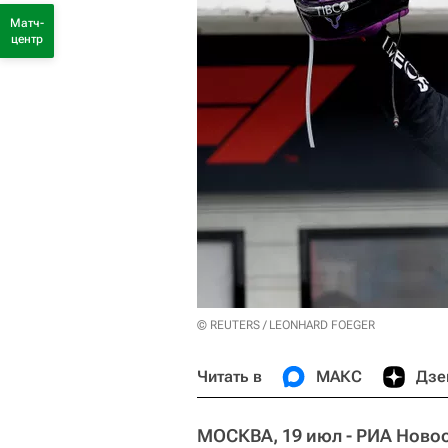
Матч-
центр
© REUTERS / LEONHARD FOEGER
Читать в
МАКС
Дзе
МОСКВА, 19 июл - РИА Новос