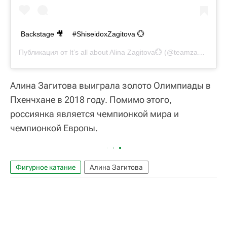
Backstage 🎥 ⁣⁣⠀ #ShiseidoxZagitova 💮
Публикация от
It’s all about Alina Zagitova💮
(@teamzagitova)
1
Алина Загитова выиграла золото Олимпиады в
Пхенчхане в 2018 году. Помимо этого,
россиянка является чемпионкой мира и
чемпионкой Европы.
Фигурное катание
Алина Загитова