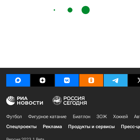
Футбол
Фигурное катание
Биатлон
ЗОЖ
Хоккей
Ав
Спецпроекты
Реклама
Продукты и сервисы
Пресс-ц
Версия 2023.1 Beta