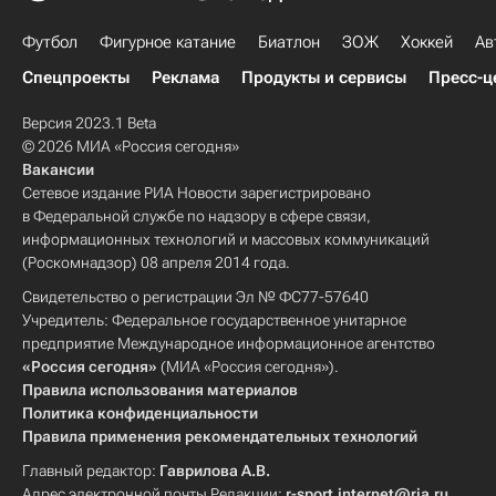
Футбол
Фигурное катание
Биатлон
ЗОЖ
Хоккей
Ав
Спецпроекты
Реклама
Продукты и сервисы
Пресс-ц
Версия 2023.1 Beta
© 2026 МИА «Россия сегодня»
Вакансии
Сетевое издание РИА Новости зарегистрировано
в Федеральной службе по надзору в сфере связи,
информационных технологий и массовых коммуникаций
(Роскомнадзор) 08 апреля 2014 года.
Свидетельство о регистрации Эл № ФС77-57640
Учредитель: Федеральное государственное унитарное
предприятие Международное информационное агентство
«Россия сегодня»
(МИА «Россия сегодня»).
Правила использования материалов
Политика конфиденциальности
Правила применения рекомендательных технологий
Главный редактор:
Гаврилова А.В.
Адрес электронной почты Редакции:
r-sport.internet@ria.ru