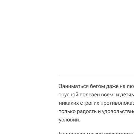
Заниматься бегом даже на лю
трусцой полезен всем: и детя
никаких строгих противопоказ
только радость и удовольств
условий.
Наше тело можно представить 