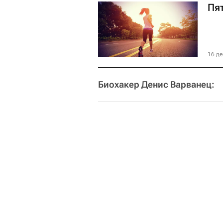
Пят
16 де
Биохакер Денис Варванец: