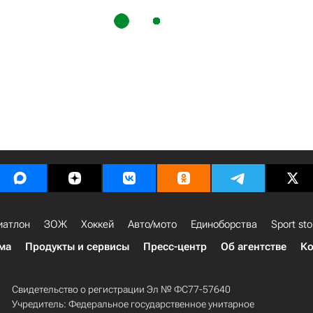
иатлон
ЗОЖ
Хоккей
Авто/мото
Единоборства
Sport sto
ма
Продукты и сервисы
Пресс-центр
Об агентстве
Ко
Свидетельство о регистрации Эл № ФС77-57640
Учредитель: Федеральное государственное унитарное