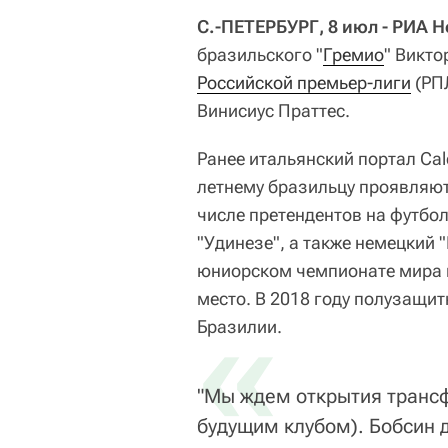
С.-ПЕТЕРБУРГ, 8 июл - РИА 
бразильского "
Гремио
" Викто
Российской премьер-лиги
(РПЛ
Винисиус Праттес.
Ранее итальянский портал Calc
летнему бразильцу проявляют
числе претендентов на футбо
"Удинезе", а также немецкий "
юниорском чемпионате мира 
место. В 2018 году полузащи
«
Бразилии.
"Мы ждем открытия трансф
будущим клубом). Бобсин 