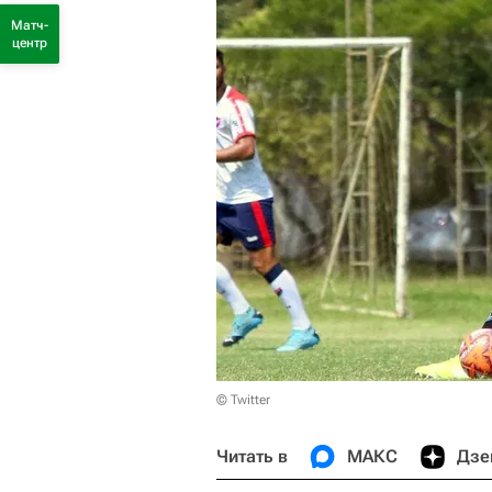
Матч-
центр
© Twitter
Читать в
МАКС
Дзе