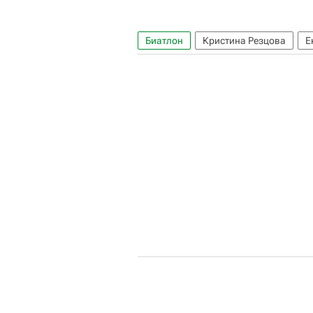
Биатлон
Кристина Резцова
Е