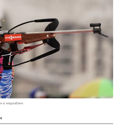
и в медиабанк
н