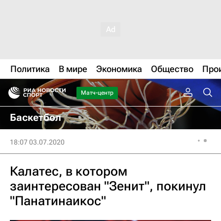
Политика
В мире
Экономика
Общество
Про
Матч-центр
Баскетбол
18:07 03.07.2020
Калатес, в котором
заинтересован "Зенит", покинул
"Панатинаикос"