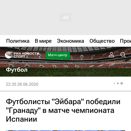
Политика
В мире
Экономика
Общество
Про
Матч-центр
Футбол
22:35 28.06.2020
Футболисты "Эйбара" победили
"Гранаду" в матче чемпионата
Испании