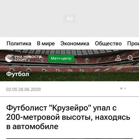
Политика
В мире
Экономика
Общество
Про
Матч-центр
Футбол
02:05 28.06.2020
Футболист "Крузейро" упал с
200-метровой высоты, находясь
в автомобиле