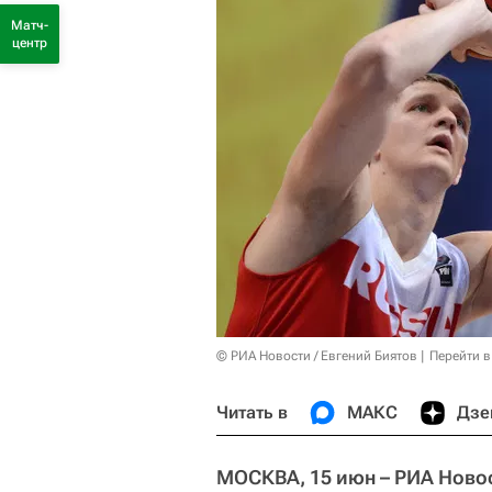
Матч-
центр
© РИА Новости / Евгений Биятов
Перейти в
Читать в
МАКС
Дзе
МОСКВА, 15 июн – РИА Ново