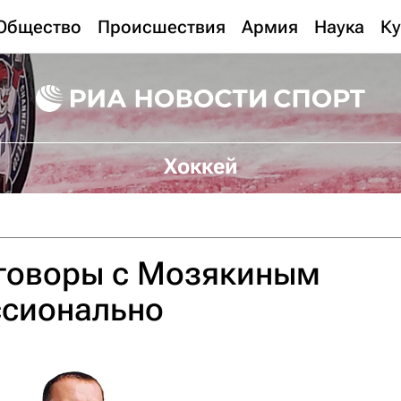
Общество
Происшествия
Армия
Наука
Ку
Хоккей
еговоры с Мозякиным
ссионально