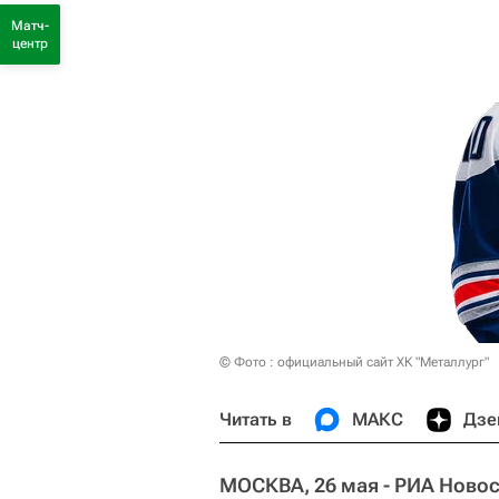
Матч-
центр
© Фото : официальный сайт ХК "Металлург"
Читать в
МАКС
Дзе
МОСКВА, 26 мая - РИА Новос