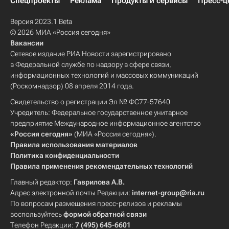
Спецпроекты
Реклама
Продукты и сервисы
Пресс-ц
Версия 2023.1 Beta
© 2026 МИА «Россия сегодня»
Вакансии
Сетевое издание РИА Новости зарегистрировано
в Федеральной службе по надзору в сфере связи,
информационных технологий и массовых коммуникаций
(Роскомнадзор) 08 апреля 2014 года.
Свидетельство о регистрации Эл № ФС77-57640
Учредитель: Федеральное государственное унитарное
предприятие Международное информационное агентство
«Россия сегодня»
(МИА «Россия сегодня»).
Правила использования материалов
Политика конфиденциальности
Правила применения рекомендательных технологий
Главный редактор:
Гаврилова А.В.
Адрес электронной почты Редакции:
internet-group@ria.ru
По вопросам размещения пресс-релизов и рекламы
воспользуйтесь
формой обратной связи
Телефон Редакции:
7 (495) 645-6601