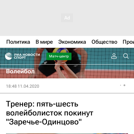
Политика
В мире
Экономика
Общество
Про
Матч-центр
Волейбол
18:48 11.04.2020
Тренер: пять-шесть
волейболисток покинут
"Заречье-Одинцово"