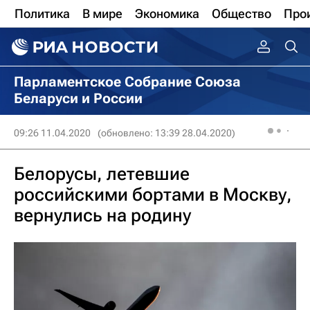
Политика
В мире
Экономика
Общество
Про
Парламентское Собрание Союза
Беларуси и России
09:26 11.04.2020
(обновлено: 13:39 28.04.2020)
Белорусы, летевшие
российскими бортами в Москву,
вернулись на родину