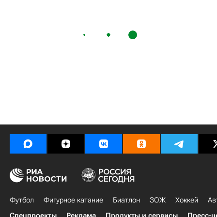
Футбол
Фигурное катание
Биатлон
ЗОЖ
Хоккей
Ав
Спецпроекты
Реклама
Продукты и сервисы
Пресс-ц