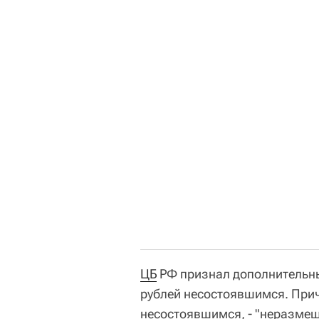
ЦБ
РФ признал дополнительны
рублей несостоявшимся. Прич
несостоявшимся, - "неразмещ