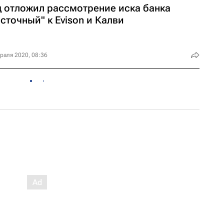
д отложил рассмотрение иска банка
сточный" к Evison и Калви
раля 2020, 08:36