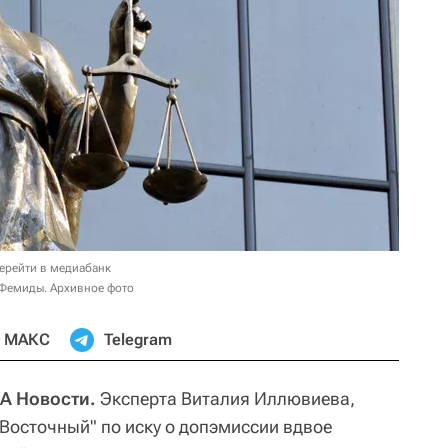
ерейти в медиабанк
 Фемиды. Архивное фото
МАКС
Telegram
А Новости.
Эксперта Виталия Иллювиева,
"Восточный" по иску о допэмиссии вдвое