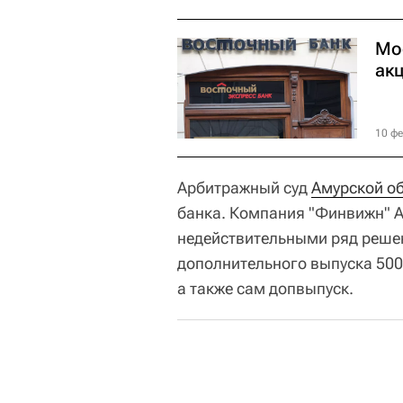
Мо
ак
10 фе
Арбитражный суд
Амурской о
банка. Компания "Финвижн" А
недействительными ряд реше
дополнительного выпуска 500
а также сам допвыпуск.