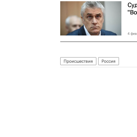
Су
"Во
4 фев
Происшествия
Россия