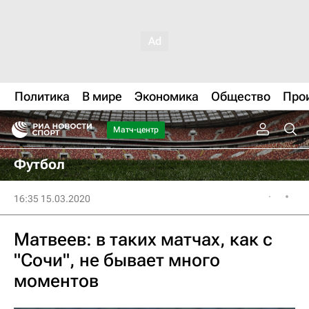
Политика
В мире
Экономика
Общество
Про
Матч-центр
Футбол
16:35 15.03.2020
Матвеев: в таких матчах, как с
"Сочи", не бывает много
моментов