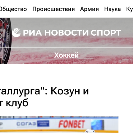
Общество
Происшествия
Армия
Наука
Ку
Хоккей
аллурга": Козун и
т клуб