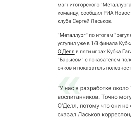
магнитогорского "Металлург
команду, сообщил РИА Новост
клуба Сергей Ласьков.
"
Металлург
" по итогам "регу
уступил уже в 1/8 финала Кубк
О'Делл
в пяти играх Кубка Га
"Барысом" с показателем полез
«
очков и показатель полезност
"У нас в разработке около
воспитанников. Точно могу
О'Делл, потому что они не 
сказал Ласьков корреспон