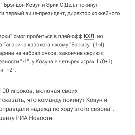
а"
Брэндон Козун
и Эрик О'Делл покинут
и первый вице-президент, директор хоккейного
лярки" смог пробиться в плей-офф
КХЛ
, но
а Гагарина казахстанскому "Барысу" (1-4).
гарина не набрал очков, закончив серию с
ности "-1", у Козуна в четырех играх 1 (0+1)
и "+2".
 100 игроков, включая своих
 сказать, что команду покинут Козун и
оправдали надежд по ходу этого сезона", -
денту РИА Новости.