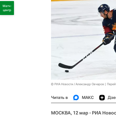
Матч-
центр
© РИА Новости / Александр Овчаров
Перей
Читать в
МАКС
Дзе
МОСКВА, 12 мар - РИА Новос