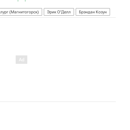
лург (Магнитогорск)
Эрик О′Делл
Брэндан Козун