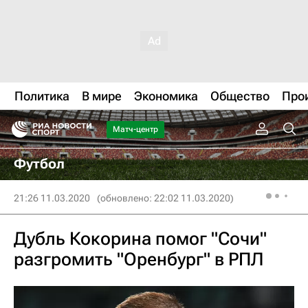
Политика
В мире
Экономика
Общество
Про
Матч-центр
Футбол
21:26 11.03.2020
(обновлено: 22:02 11.03.2020)
Дубль Кокорина помог "Сочи"
разгромить "Оренбург" в РПЛ