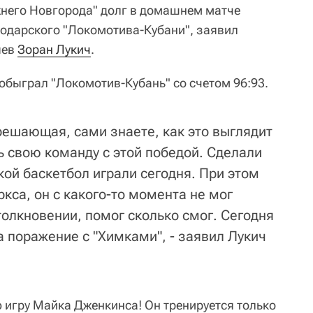
жнего Новгорода" долг в домашнем матче
нодарского "Локомотива-Кубани", заявил
яев
Зоран Лукич
.
обыграл "Локомотив-Кубань" со счетом 96:93.
решающая, сами знаете, как это выглядит
ь свою команду с этой победой. Сделали
акой баскетбол играли сегодня. При этом
ркса, он с какого-то момента не мог
толкновении, помог сколько смог. Сегодня
а поражение с "Химками", - заявил Лукич
игру Майка Дженкинса! Он тренируется только