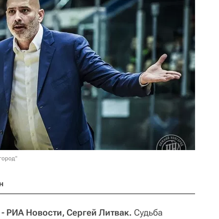
город"
н
 РИА Новости, Сергей Литвак.
Судьба