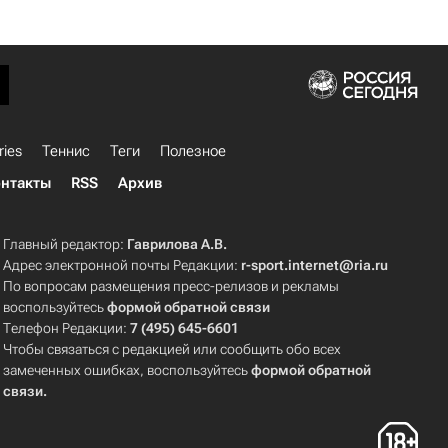
ries
Теннис
Теги
Полезное
нтакты
RSS
Архив
Главный редактор:
Гаврилова А.В.
Адрес электронной почты Редакции:
r-sport.internet@ria.ru
По вопросам размещения пресс-релизов и рекламы
воспользуйтесь
формой обратной связи
Телефон Редакции:
7 (495) 645-6601
Чтобы связаться с редакцией или сообщить обо всех
замеченных ошибках, воспользуйтесь
формой обратной
связи
.