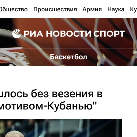
Общество
Происшествия
Армия
Наука
Ку
Баскетбол
шлось без везения в
омотивом-Кубанью"