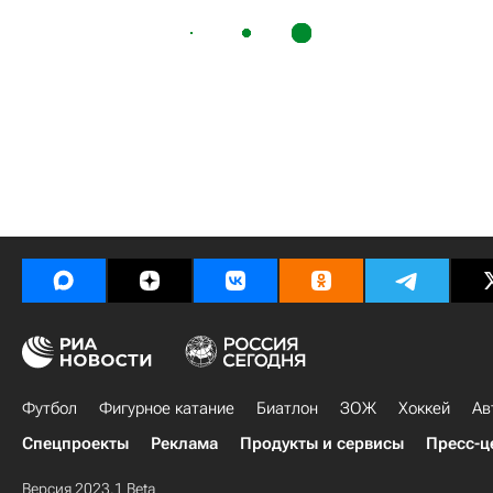
Футбол
Фигурное катание
Биатлон
ЗОЖ
Хоккей
Ав
Спецпроекты
Реклама
Продукты и сервисы
Пресс-ц
Версия 2023.1 Beta