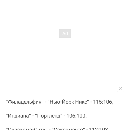
"Филадельфия" - "Нью-Йорк Никс" - 115:106,
"Индиана" - "Портленд" - 106:100,
"Оклахома-Сити" - "Сакраменто" - 112:108.