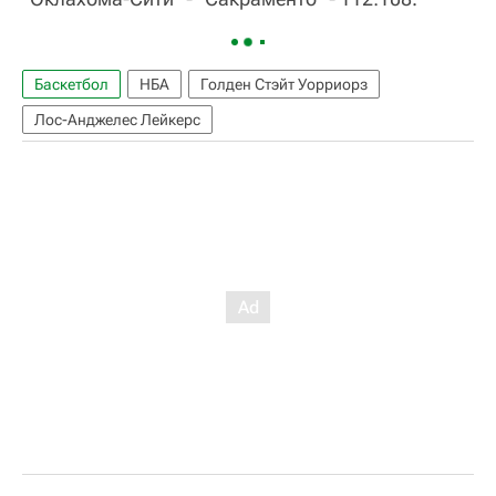
Баскетбол
НБА
Голден Стэйт Уорриорз
Лос-Анджелес Лейкерс