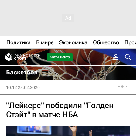
Политика
В мире
Экономика
Общество
Про
Матч-центр
Баскетбол
10:12 28.02.2020
"Лейкерс" победили "Голден
Стэйт" в матче НБА