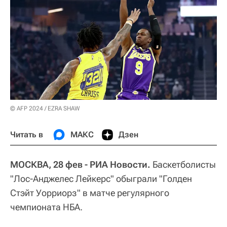
© AFP 2024 / EZRA SHAW
Читать в
МАКС
Дзен
МОСКВА, 28 фев - РИА Новости.
Баскетболисты
"Лос-Анджелес Лейкерс" обыграли "Голден
Стэйт Уорриорз" в матче регулярного
чемпионата НБА.