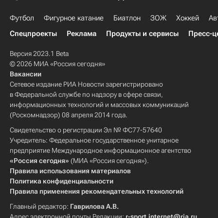
Футбол
Фигурное катание
Биатлон
ЗОЖ
Хоккей
Ав
Спецпроекты
Реклама
Продукты и сервисы
Пресс-ц
Версия 2023.1 Beta
© 2026 МИА «Россия сегодня»
Вакансии
Сетевое издание РИА Новости зарегистрировано
в Федеральной службе по надзору в сфере связи,
информационных технологий и массовых коммуникаций
(Роскомнадзор) 08 апреля 2014 года.
Свидетельство о регистрации Эл № ФС77-57640
Учредитель: Федеральное государственное унитарное
предприятие Международное информационное агентство
«Россия сегодня»
(МИА «Россия сегодня»).
Правила использования материалов
Политика конфиденциальности
Правила применения рекомендательных технологий
Главный редактор:
Гаврилова А.В.
Адрес электронной почты Редакции:
r-sport.internet@ria.ru