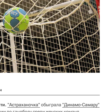
н
ти.
"Астраханочка"
обыграла
"Динамо-Самару"
сии по гандболу среди женских команд.