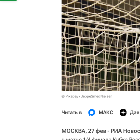
© Pixabay / JeppeSmedNielsen
Читать в
МАКС
Дзе
МОСКВА, 27 фев - РИА Новос
в матче 1/4 финала Кубка Рос