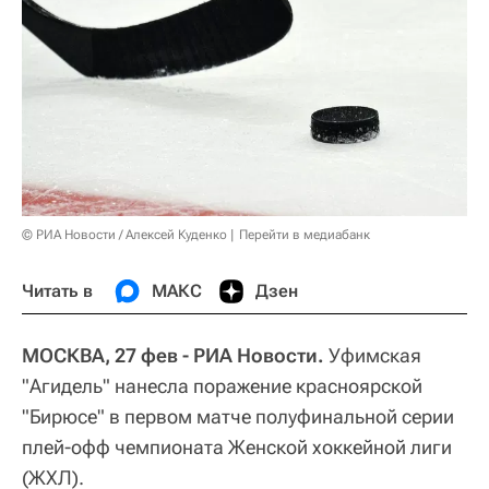
© РИА Новости / Алексей Куденко
Перейти в медиабанк
Читать в
МАКС
Дзен
МОСКВА, 27 фев - РИА Новости.
Уфимская
"Агидель" нанесла поражение красноярской
"Бирюсе" в первом матче полуфинальной серии
плей-офф чемпионата Женской хоккейной лиги
(ЖХЛ).